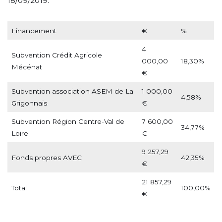
18/09/2019.
Financement
€
%
4
Subvention Crédit Agricole
000,00
18,30%
Mécénat
€
Subvention association ASEM de La
1 000,00
4,58%
Grigonnais
€
Subvention Région Centre-Val de
7 600,00
34,77%
Loire
€
9 257,29
Fonds propres AVEC
42,35%
€
21 857,29
Total
100,00%
€